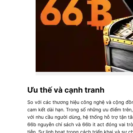
Ưu thế và cạnh tranh
So với các thương hiệu công nghệ và cộng đồn
cam kết dài hạn. Trong số những ưu điểm trên, 
với nhu cầu người dùng, hệ thống hỗ trợ tận t
66b nguyễn chí sách và 66b it act đóng vai tr
tiễn. Sự linh hoạt trong cách triển khai và sự