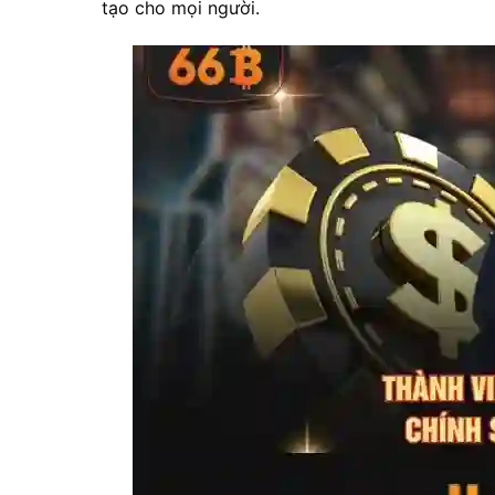
tạo cho mọi người.