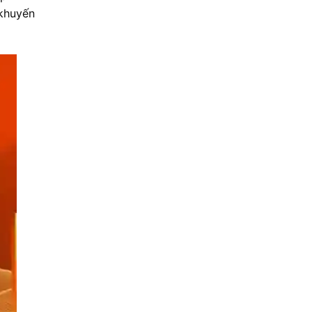
 khuyến