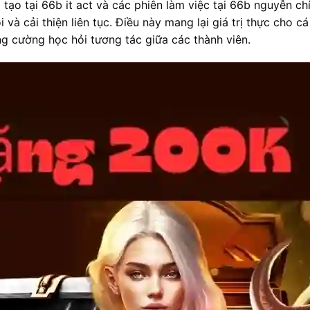
ạo tại 66b it act và các phiên làm việc tại 66b nguyễn chí
và cải thiện liên tục. Điều này mang lại giá trị thực cho c
ăng cường học hỏi tương tác giữa các thành viên.