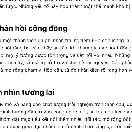
hiến lược. Những yếu tố này hợp thành một thế mạnh khó bị
phản hồi cộng đồng
ư một thành viên đã ghi nhận trải nghiệm 66b con mang lại
c nói rằng họ cảm thấy an tâm khi tham gia các hoạt động 
ơi mọi ý tưởng được tôn trọng và kết nối với nhau. Những 
g tin cậy, sẵn sàng hỗ trợ và chia sẻ tài nguyên. Các phản
và mở rộng phạm vi tiếp cận, từ đó nhận diện rõ ràng hơn 
 nhìn tương lai
uy mô và nâng cao chất lượng trải nghiệm trên toàn cầu, đ
i. Định hướng đầu tư vào công nghệ mới, an toàn dữ liệu và 
. Nhóm đặt mục tiêu kết nối thêm nhiều đối tác, mở rộng 66b
 cơ quan giáo dục nhằm lan tỏa tinh thần sáng tạo tới nhi