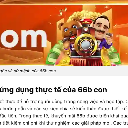
gốc và sứ mệnh của 66b con
: ứng dụng thực tế của 66b con
ết thực để hỗ trợ người dùng trong công việc và học tập. 
ệu hướng dẫn và các sự kiện chia sẻ kiến thức được thiết kế
đầu tiên. Trong thực tế, khuyến mãi 66b được triển khai qu
 tiết kiệm chi phí khi thử nghiệm các giải pháp mới. Các t