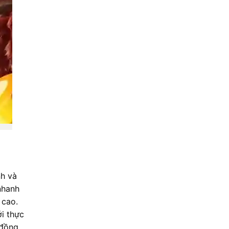
nh và
nhanh
 cao.
ới thực
 đồng