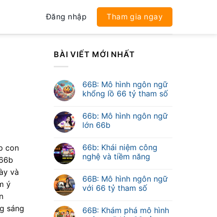
Đăng nhập
Tham gia ngay
BÀI VIẾT MỚI NHẤT
66B: Mô hình ngôn ngữ
khổng lồ 66 tỷ tham số
66b: Mô hình ngôn ngữ
lớn 66b
66b: Khái niệm công
b con
nghệ và tiềm năng
 66b
ày và
66B: Mô hình ngôn ngữ
m ý
với 66 tỷ tham số
n
ng sáng
66B: Khám phá mô hình