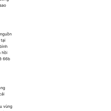
 sao
 nguồn
tại
bình
 hồi
về 66b
ồng
cải
ều vùng