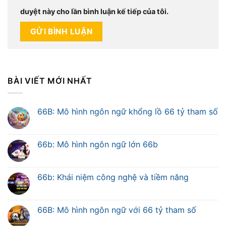
duyệt này cho lần bình luận kế tiếp của tôi.
BÀI VIẾT MỚI NHẤT
66B: Mô hình ngôn ngữ khổng lồ 66 tỷ tham số
66b: Mô hình ngôn ngữ lớn 66b
66b: Khái niệm công nghệ và tiềm năng
66B: Mô hình ngôn ngữ với 66 tỷ tham số