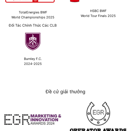
HSBC BWF
TotalEnergies BWF
World Tour Finals 2025
World Championships 2025
Đối Tác Chính Thức Các CLB
Burnley F.C.
2024-2025
Đề cử giải thưởng