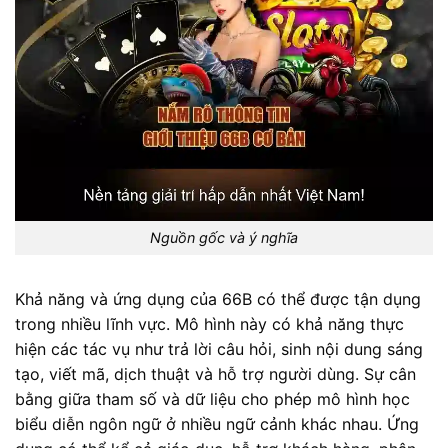
Nguồn gốc và ý nghĩa
Khả năng và ứng dụng của 66B có thể được tận dụng
trong nhiều lĩnh vực. Mô hình này có khả năng thực
hiện các tác vụ như trả lời câu hỏi, sinh nội dung sáng
tạo, viết mã, dịch thuật và hỗ trợ người dùng. Sự cân
bằng giữa tham số và dữ liệu cho phép mô hình học
biểu diễn ngôn ngữ ở nhiều ngữ cảnh khác nhau. Ứng