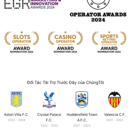
Đối Tác Tài Trợ Trước Đây của ChúngTôi
Aston Villa F.C.
Crystal Palace
Huddersfield Town
Valencia C.F.
F.C.
A.F.C.
2023 - 2024
2021 - 2022
2022 - 2023
2021 - 2023