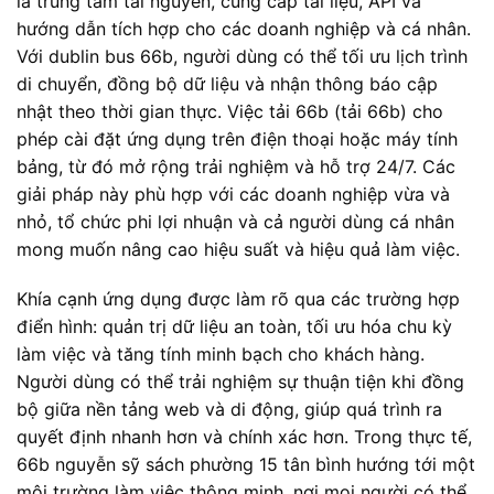
là trung tâm tài nguyên, cung cấp tài liệu, API và
hướng dẫn tích hợp cho các doanh nghiệp và cá nhân.
Với dublin bus 66b, người dùng có thể tối ưu lịch trình
di chuyển, đồng bộ dữ liệu và nhận thông báo cập
nhật theo thời gian thực. Việc tải 66b (tải 66b) cho
phép cài đặt ứng dụng trên điện thoại hoặc máy tính
bảng, từ đó mở rộng trải nghiệm và hỗ trợ 24/7. Các
giải pháp này phù hợp với các doanh nghiệp vừa và
nhỏ, tổ chức phi lợi nhuận và cả người dùng cá nhân
mong muốn nâng cao hiệu suất và hiệu quả làm việc.
Khía cạnh ứng dụng được làm rõ qua các trường hợp
điển hình: quản trị dữ liệu an toàn, tối ưu hóa chu kỳ
làm việc và tăng tính minh bạch cho khách hàng.
Người dùng có thể trải nghiệm sự thuận tiện khi đồng
bộ giữa nền tảng web và di động, giúp quá trình ra
quyết định nhanh hơn và chính xác hơn. Trong thực tế,
66b nguyễn sỹ sách phường 15 tân bình hướng tới một
môi trường làm việc thông minh, nơi mọi người có thể