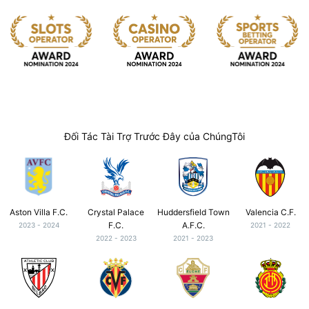
Đối Tác Tài Trợ Trước Đây của ChúngTôi
Aston Villa F.C.
Crystal Palace
Huddersfield Town
Valencia C.F.
F.C.
A.F.C.
2023 - 2024
2021 - 2022
2022 - 2023
2021 - 2023