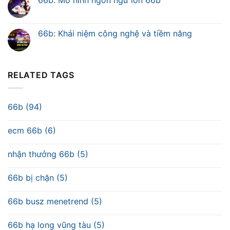
66b: Mô hình ngôn ngữ lớn 66b
66b: Khái niệm công nghệ và tiềm năng
RELATED TAGS
66b (94)
ecm 66b (6)
nhận thưởng 66b (5)
66b bị chặn (5)
66b busz menetrend (5)
66b hạ long vũng tàu (5)