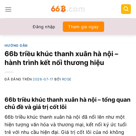
Chuyển
đến
nội
dung
Đăng nhập
Tham gia ngay
HƯỚNG DẪN
66b triều khúc thanh xuân hà nội –
hành trình kết nối thương hiệu
ĐÃ ĐĂNG TRÊN
2026-07-17
BỞI
ROSE
66b triều khúc thanh xuân hà nội – tổng quan
chủ đề và giá trị cốt lõi
66b triều khúc thanh xuân hà nội đã nổi lên như một
hiện tượng văn hóa và thương mại, kết nối ký ức tuổi
trẻ với nhu cầu hiện đại. Giá trị cốt lõi của nó không