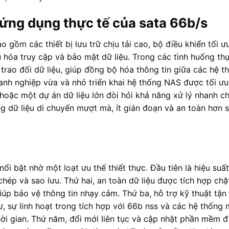
 ứng dụng thực tế của sata 66b/s
gồm các thiết bị lưu trữ chịu tải cao, bộ điều khiển tối ư
u hóa truy cập và bảo mật dữ liệu. Trong các tình huống thự
 trao đổi dữ liệu, giúp đồng bộ hóa thông tin giữa các hệ t
doanh nghiệp vừa và nhỏ triển khai hệ thống NAS được tối ư
 hoặc một dự án dữ liệu lớn đòi hỏi khả năng xử lý nhanh c
g dữ liệu di chuyển mượt mà, ít gián đoạn và an toàn hơn s
ổi bật nhờ một loạt ưu thế thiết thực. Đầu tiên là hiệu suất
chép và sao lưu. Thứ hai, an toàn dữ liệu được tích hợp chặ
iúp bảo vệ thông tin nhạy cảm. Thứ ba, hỗ trợ kỹ thuật tận
ư, sự linh hoạt trong tích hợp với 66b nss và các hệ thống
thời gian. Thứ năm, đổi mới liên tục và cập nhật phần mềm đ