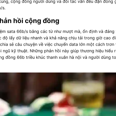
 cùng, cộng đồng người dùng và đối tác vẫn đều đặn đóng 
/s.
phản hồi cộng đồng
iệm sata 66b/s bằng các từ như mượt mà, ổn định và đáng 
c độ lấy dữ liệu nhanh và khả năng chịu tải trong giờ cao đ
chia sẻ câu chuyện về việc chuyển data lớn một cách trơn t
ội ngũ kỹ thuật. Những phản hồi này giúp thương hiệu hiểu 
 cộng đồng 66b triều khúc thanh xuân hà nội và người dùng t