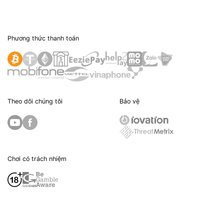
Phương thức thanh toán
Theo dõi chúng tôi
Bảo vệ
Chơi có trách nhiệm