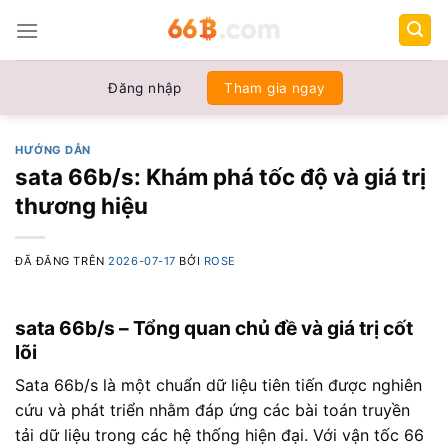
Chuyển
đến
nội
dung
Đăng nhập
Tham gia ngay
HƯỚNG DẪN
sata 66b/s: Khám phá tốc độ và giá trị
thương hiệu
ĐÃ ĐĂNG TRÊN
2026-07-17
BỞI
ROSE
sata 66b/s – Tổng quan chủ đề và giá trị cốt
lõi
Sata 66b/s là một chuẩn dữ liệu tiên tiến được nghiên
cứu và phát triển nhằm đáp ứng các bài toán truyền
tải dữ liệu trong các hệ thống hiện đại. Với vận tốc 66