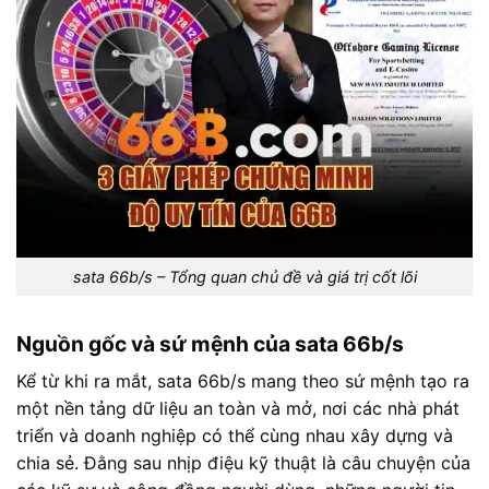
sata 66b/s – Tổng quan chủ đề và giá trị cốt lõi
Nguồn gốc và sứ mệnh của sata 66b/s
Kể từ khi ra mắt, sata 66b/s mang theo sứ mệnh tạo ra
một nền tảng dữ liệu an toàn và mở, nơi các nhà phát
triển và doanh nghiệp có thể cùng nhau xây dựng và
chia sẻ. Đằng sau nhịp điệu kỹ thuật là câu chuyện của