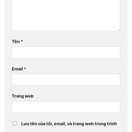
Tên
*
Email
*
Trang web
Lưu tên của tôi, email, và trang web trong trình