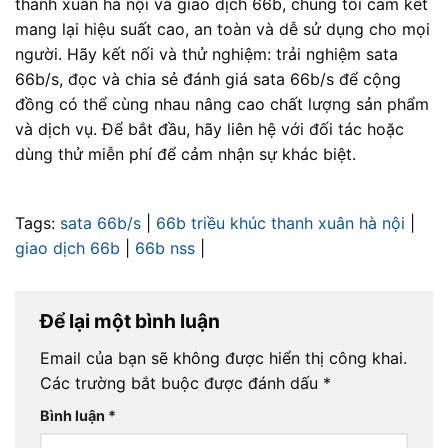
thanh xuân hà nội và giao dịch 66b, chúng tôi cam kết
mang lại hiệu suất cao, an toàn và dễ sử dụng cho mọi
người. Hãy kết nối và thử nghiệm: trải nghiệm sata
66b/s, đọc và chia sẻ đánh giá sata 66b/s để cộng
đồng có thể cùng nhau nâng cao chất lượng sản phẩm
và dịch vụ. Để bắt đầu, hãy liên hệ với đối tác hoặc
dùng thử miễn phí để cảm nhận sự khác biệt.
Tags:
sata 66b/s
|
66b triều khúc thanh xuân hà nội
|
giao dịch 66b
|
66b nss
|
Để lại một bình luận
Email của bạn sẽ không được hiển thị công khai.
Các trường bắt buộc được đánh dấu
*
Bình luận
*