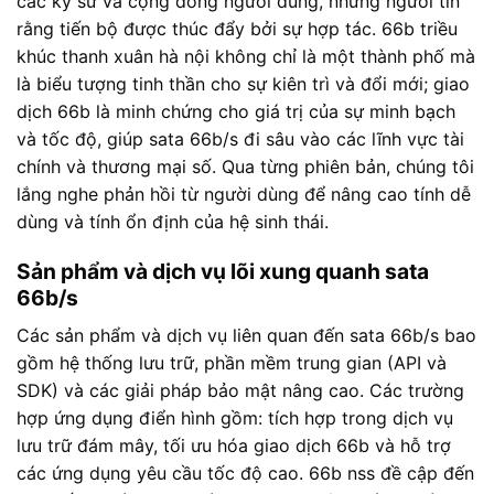
các kỹ sư và cộng đồng người dùng, những người tin
rằng tiến bộ được thúc đẩy bởi sự hợp tác. 66b triều
khúc thanh xuân hà nội không chỉ là một thành phố mà
là biểu tượng tinh thần cho sự kiên trì và đổi mới; giao
dịch 66b là minh chứng cho giá trị của sự minh bạch
và tốc độ, giúp sata 66b/s đi sâu vào các lĩnh vực tài
chính và thương mại số. Qua từng phiên bản, chúng tôi
lắng nghe phản hồi từ người dùng để nâng cao tính dễ
dùng và tính ổn định của hệ sinh thái.
Sản phẩm và dịch vụ lõi xung quanh sata
66b/s
Các sản phẩm và dịch vụ liên quan đến sata 66b/s bao
gồm hệ thống lưu trữ, phần mềm trung gian (API và
SDK) và các giải pháp bảo mật nâng cao. Các trường
hợp ứng dụng điển hình gồm: tích hợp trong dịch vụ
lưu trữ đám mây, tối ưu hóa giao dịch 66b và hỗ trợ
các ứng dụng yêu cầu tốc độ cao. 66b nss đề cập đến