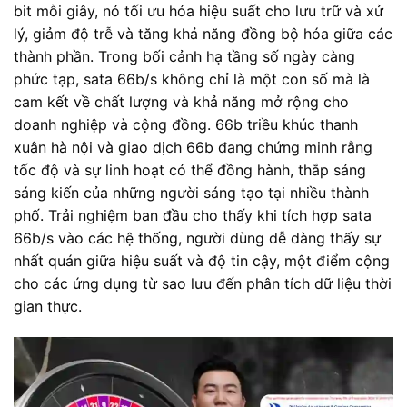
bit mỗi giây, nó tối ưu hóa hiệu suất cho lưu trữ và xử
lý, giảm độ trễ và tăng khả năng đồng bộ hóa giữa các
thành phần. Trong bối cảnh hạ tầng số ngày càng
phức tạp, sata 66b/s không chỉ là một con số mà là
cam kết về chất lượng và khả năng mở rộng cho
doanh nghiệp và cộng đồng. 66b triều khúc thanh
xuân hà nội và giao dịch 66b đang chứng minh rằng
tốc độ và sự linh hoạt có thể đồng hành, thắp sáng
sáng kiến của những người sáng tạo tại nhiều thành
phố. Trải nghiệm ban đầu cho thấy khi tích hợp sata
66b/s vào các hệ thống, người dùng dễ dàng thấy sự
nhất quán giữa hiệu suất và độ tin cậy, một điểm cộng
cho các ứng dụng từ sao lưu đến phân tích dữ liệu thời
gian thực.