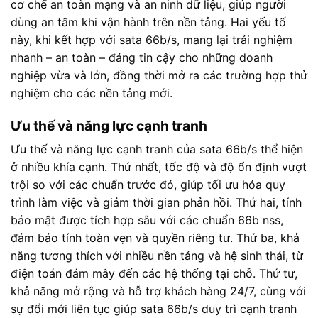
cơ chế an toàn mạng và an ninh dữ liệu, giúp người
dùng an tâm khi vận hành trên nền tảng. Hai yếu tố
này, khi kết hợp với sata 66b/s, mang lại trải nghiệm
nhanh – an toàn – đáng tin cậy cho những doanh
nghiệp vừa và lớn, đồng thời mở ra các trường hợp thử
nghiệm cho các nền tảng mới.
Ưu thế và năng lực cạnh tranh
Ưu thế và năng lực cạnh tranh của sata 66b/s thể hiện
ở nhiều khía cạnh. Thứ nhất, tốc độ và độ ổn định vượt
trội so với các chuẩn trước đó, giúp tối ưu hóa quy
trình làm việc và giảm thời gian phản hồi. Thứ hai, tính
bảo mật được tích hợp sâu với các chuẩn 66b nss,
đảm bảo tính toàn vẹn và quyền riêng tư. Thứ ba, khả
năng tương thích với nhiều nền tảng và hệ sinh thái, từ
điện toán đám mây đến các hệ thống tại chỗ. Thứ tư,
khả năng mở rộng và hỗ trợ khách hàng 24/7, cùng với
sự đổi mới liên tục giúp sata 66b/s duy trì cạnh tranh