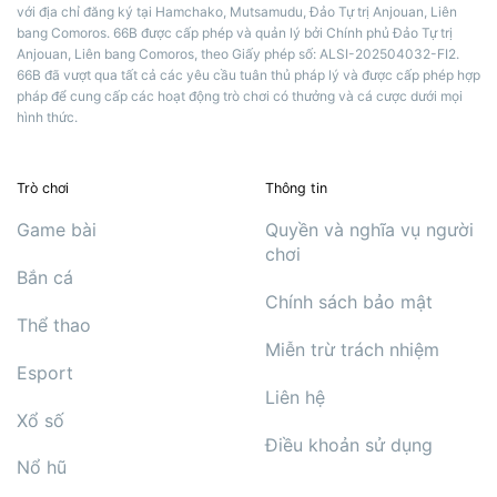
với địa chỉ đăng ký tại Hamchako, Mutsamudu, Đảo Tự trị Anjouan, Liên
bang Comoros. 66B được cấp phép và quản lý bởi Chính phủ Đảo Tự trị
Anjouan, Liên bang Comoros, theo Giấy phép số: ALSI-202504032-FI2.
66B đã vượt qua tất cả các yêu cầu tuân thủ pháp lý và được cấp phép hợp
pháp để cung cấp các hoạt động trò chơi có thưởng và cá cược dưới mọi
hình thức.
Trò chơi
Thông tin
Game bài
Quyền và nghĩa vụ người
chơi
Bắn cá
Chính sách bảo mật
Thể thao
Miễn trừ trách nhiệm
Esport
Liên hệ
Xổ số
Điều khoản sử dụng
Nổ hũ