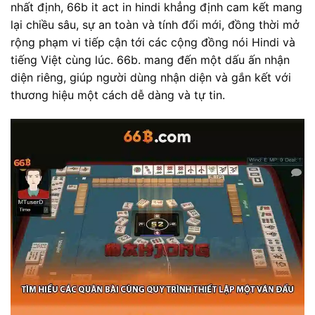
nhất định, 66b it act in hindi khẳng định cam kết mang
lại chiều sâu, sự an toàn và tính đổi mới, đồng thời mở
rộng phạm vi tiếp cận tới các cộng đồng nói Hindi và
tiếng Việt cùng lúc. 66b. mang đến một dấu ấn nhận
diện riêng, giúp người dùng nhận diện và gắn kết với
thương hiệu một cách dễ dàng và tự tin.