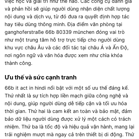
việc học và giải trí như thế nào. Các công cụ đánh giá
và phản hồi sẽ giúp người dùng nhận diện chất lượng
nội dung và dịch vụ, từ đó đưa ra quyết định hợp tác
hay tiêu dùng thông minh. Địa điểm văn phòng tại
ganghoferstraße 66b 80339 münchen đóng vai trò
như một trung tâm hỗ trợ trực tiếp cho người dùng
khu vực châu Âu và các đối tác tại châu Á và Ấn Độ,
nơi ngôn ngữ và văn hóa được xem như chìa khóa
thành công.
Ưu thế và sức cạnh tranh
66b it act in hindi nổi bật với một số ưu thế đáng kể.
Thứ nhất là sự tích hợp liền mạch giữa công nghệ và
nội dung, giúp người dùng dễ tiếp cận và tối ưu hóa
thời gian. Thứ hai là cam kết an toàn và bảo mật, đảm
bảo dữ liệu người dùng được xử lý một cách có trách
nhiệm. Thứ ba là tốc độ và hiệu quả vận hành, mang lại
trải nghiệm mượt mà ngay cả trên thiết bị di động. Thứ