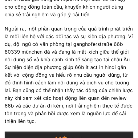
cho cộng đồng toàn cầu, khuyến khích người dùng
chia sẻ trải nghiệm và góp ý cải tiến.
Ngoài ra, một phần quan trọng của quá trình phát triển
là mối liên hệ với các đối tác và sự kiện địa phương. Ví
dụ, đội ngũ có văn phòng tại ganghoferstraße 66b
80339 münchen đã và đang là mắt-xích giữa thế giới
nội dung số và khía cạnh kinh tế sáng tạo tại châu Âu.
Sự hiện diện địa phương giúp 66b it act in hindi gắn
kết với cộng đồng và hiểu rõ nhu cầu người dùng, từ
đó định hình cách làm nội dung và dịch vụ cho tương
lai. Bạn cũng có thể nhận thấy tác động của chiến lược
này khi xem xét các hoạt động liên quan đến review
66b và các dự án đi kèm, nơi trải nghiệm thực tế được
tôn trọng và phản hồi được xem là nguồn lực để cải
thiện liên tục.