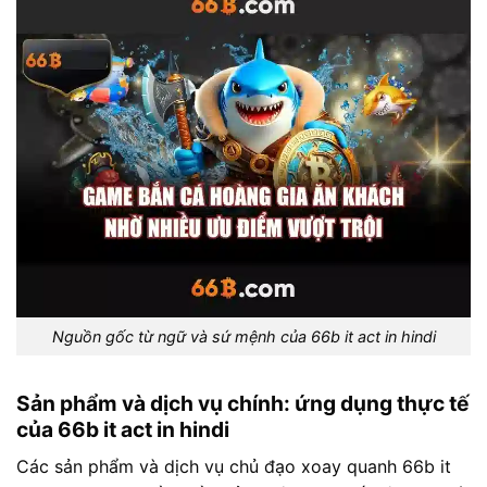
Nguồn gốc từ ngữ và sứ mệnh của 66b it act in hindi
Sản phẩm và dịch vụ chính: ứng dụng thực tế
của 66b it act in hindi
Các sản phẩm và dịch vụ chủ đạo xoay quanh 66b it