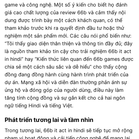
game và công nghệ. Một số ý kiến cho biết họ đánh
giá cao chất lượng của review 66b và cảm thấy nội
dung được trình bày một cách khách quan, có thể
tham khảo trước khi ra quyết định đầu tư hoặc thử
nghiệm một sản phẩm mới. Các câu nói phổ biến như:
“Tôi thấy giao diện thân thiện và thông tin đầy đủ; đây
là nguồn tham khảo tin cậy cho trải nghiệm 66b it act
in hindi” hay “Kiến thức liên quan đến 66b games được
chia sẻ một cách sâu sắc và dễ hiểu” cho thấy cộng
đồng đang đồng hành cùng hành trình phát triển của
dự án. Mạng xã hội và diễn đàn thường phản ánh sự
ủng hộ và đóng góp của người dùng, điều này làm
tăng tính cộng đồng và sự gắn kết cho cả hai ngôn
ngữ tiếng Hindi và tiếng Việt.
Phát triển tương lai và tầm nhìn
Trong tương lai, 66b it act in hindi sẽ tiếp tục mở rộng
phạm vi hoạt động và cải tiến công nghệ để mang lại