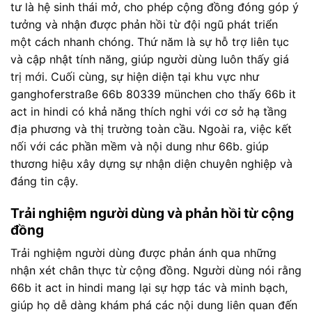
tư là hệ sinh thái mở, cho phép cộng đồng đóng góp ý
tưởng và nhận được phản hồi từ đội ngũ phát triển
một cách nhanh chóng. Thứ năm là sự hỗ trợ liên tục
và cập nhật tính năng, giúp người dùng luôn thấy giá
trị mới. Cuối cùng, sự hiện diện tại khu vực như
ganghoferstraße 66b 80339 münchen cho thấy 66b it
act in hindi có khả năng thích nghi với cơ sở hạ tầng
địa phương và thị trường toàn cầu. Ngoài ra, việc kết
nối với các phần mềm và nội dung như 66b. giúp
thương hiệu xây dựng sự nhận diện chuyên nghiệp và
đáng tin cậy.
Trải nghiệm người dùng và phản hồi từ cộng
đồng
Trải nghiệm người dùng được phản ánh qua những
nhận xét chân thực từ cộng đồng. Người dùng nói rằng
66b it act in hindi mang lại sự hợp tác và minh bạch,
giúp họ dễ dàng khám phá các nội dung liên quan đến