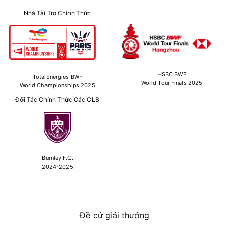
Nhà Tài Trợ Chính Thức
HSBC BWF
TotalEnergies BWF
World Tour Finals 2025
World Championships 2025
Đối Tác Chính Thức Các CLB
Burnley F.C.
2024-2025
Đề cử giải thưởng