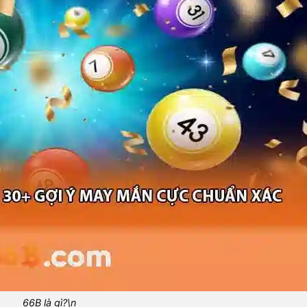
66B là gì?\n