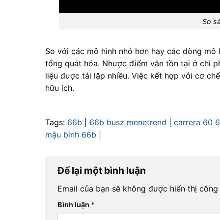
So sá
So với các mô hình nhỏ hơn hay các dòng mô h
tổng quát hóa. Nhược điểm vẫn tồn tại ở chi ph
liệu được tái lặp nhiều. Việc kết hợp với cơ c
hữu ích.
Tags:
66b
|
66b busz menetrend
|
carrera 60 
mậu binh 66b
|
Để lại một bình luận
Email của bạn sẽ không được hiển thị công 
Bình luận
*