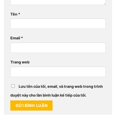
Tên
*
Email
*
Trang web
Lưu tên của tôi, email, và trang web trong trình
duyệt này cho lần bình luận kế tiếp của tôi.