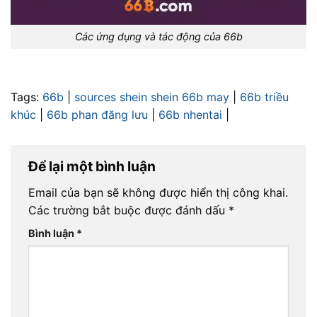
Các ứng dụng và tác động của 66b
Tags:
66b
|
sources shein shein 66b may
|
66b triều
khúc
|
66b phan đăng lưu
|
66b nhentai
|
Để lại một bình luận
Email của bạn sẽ không được hiển thị công khai.
Các trường bắt buộc được đánh dấu
*
Bình luận
*