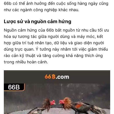
66b có thể ảnh hưởng đến cuộc sống hàng ngày cũng
như các ngành công nghiệp khác nhau.
Lược sử và nguồn cảm hứng
Nguồn cảm hứng của 66b bắt nguồn từ nhu cầu tối ưu
hóa sự tương tác giữa người dùng và máy móc, kết
hợp giữa trí tuệ nhân tạo, dữ liệu và giao diện người
dùng trực quan. Ý tưởng này nhắm tới việc giảm thiểu
rào cản kỹ thuật và tăng cường khả năng thích ứng
trong nhiều hoàn cảnh.