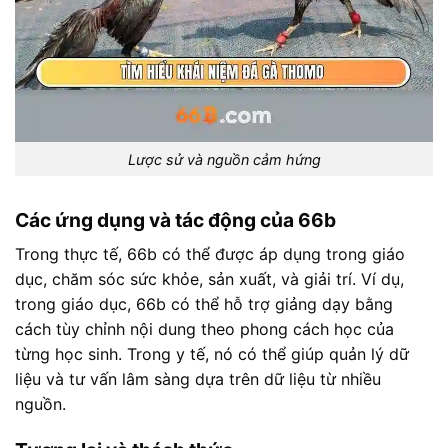
Lược sử và nguồn cảm hứng
Các ứng dụng và tác động của 66b
Trong thực tế, 66b có thể được áp dụng trong giáo
dục, chăm sóc sức khỏe, sản xuất, và giải trí. Ví dụ,
trong giáo dục, 66b có thể hỗ trợ giảng dạy bằng
cách tùy chỉnh nội dung theo phong cách học của
từng học sinh. Trong y tế, nó có thể giúp quản lý dữ
liệu và tư vấn lâm sàng dựa trên dữ liệu từ nhiều
nguồn.