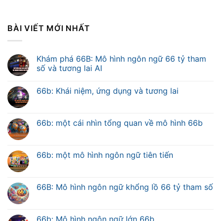
BÀI VIẾT MỚI NHẤT
Khám phá 66B: Mô hình ngôn ngữ 66 tỷ tham
số và tương lai AI
66b: Khái niệm, ứng dụng và tương lai
66b: một cái nhìn tổng quan về mô hình 66b
66b: một mô hình ngôn ngữ tiên tiến
66B: Mô hình ngôn ngữ khổng lồ 66 tỷ tham số
66b: Mô hình ngôn ngữ lớn 66b