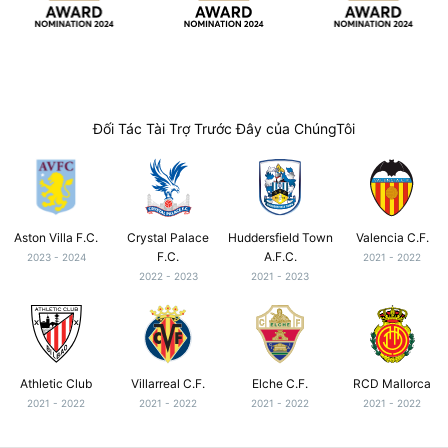
Đối Tác Tài Trợ Trước Đây của ChúngTôi
Aston Villa F.C.
Crystal Palace
Huddersfield Town
Valencia C.F.
F.C.
A.F.C.
2023 - 2024
2021 - 2022
2022 - 2023
2021 - 2023
Athletic Club
Villarreal C.F.
Elche C.F.
RCD Mallorca
2021 - 2022
2021 - 2022
2021 - 2022
2021 - 2022