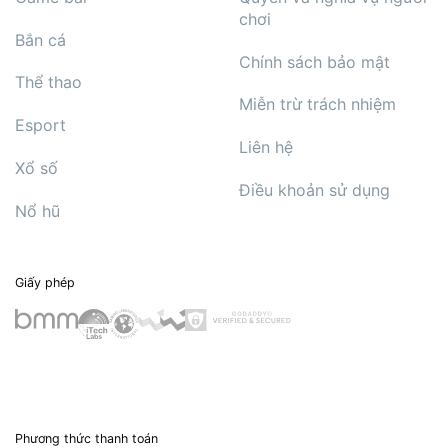
chơi
Bắn cá
Chính sách bảo mật
Thể thao
Miễn trừ trách nhiệm
Esport
Liên hệ
Xổ số
Điều khoản sử dụng
Nổ hũ
Giấy phép
Phương thức thanh toán