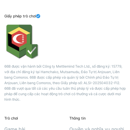
Giấy phép trò chơi
66B được vận hành bởi Công ty Mettlemind Tech Ltd., số đăng ký: 15779,
với địa chỉ đăng ký tại Hamchako, Mutsamudu, Đảo Tự trị Anjouan, Liên
bang Comoros. 66B được cấp phép và quản lý bởi Chính phủ Đảo Tự trị
Anjouan, Liên bang Comoros, theo Giấy phép số: ALSI-202504032-FI2.
66B đã vượt qua tất cả các yêu cầu tuân thủ pháp lý và được cấp phép hợp
pháp để cung cấp các hoạt động trò chơi có thưởng và cá cược dưới mọi
hình thức.
Trò chơi
Thông tin
Game bài
Quyền và nghĩa vụ người